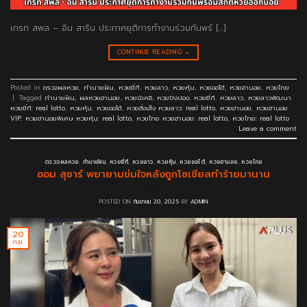
เกรท สพล – อิน สาริน ประกาศยุติการทำงานร่วมกันพร้ […]
CONTINUE READING
→
Posted in
ตรวจผลหวย
,
ทำนายฝัน
,
หวยยี่กี
,
หวยลาว
,
หวยหุ้น
,
หวยออโต้
,
หวยฮานอย
,
หวยไทย
|
Tagged
ทำนายฝัน
,
ผลหวยฮานอย
,
หวยนิเคอิ
,
หวยปิงปอง
,
หวยยี่กี
,
หวยลาว
,
หวยลาวพัฒนา
หวยยี่กี: real lotto
,
หวยหุ้น
,
หวยออโต้
,
หวยฮั่งเส็ง หวยลาว: real lotto
,
หวยฮานอย
,
หวยฮานอย
VIP
,
หวยฮานอยพิเศษ หวยหุ้น: real lotto
,
หวยไทย หวยฮานอย: real lotto
,
หวยไทย: real lotto
Leave a comment
ตรวจผลหวย
,
ทำนายฝัน
,
หวยยี่กี
,
หวยลาว
,
หวยหุ้น
,
หวยออโต้
,
หวยฮานอย
,
หวยไทย
ออม สุชาร์ พยายามข่มใจหลังถูกโซเชียลทำร้ายมานาน
POSTED ON
กันยายน 20, 2025
BY
ADMIN
20
ก.ย.