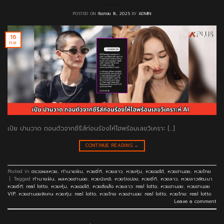
POSTED ON
กันยายน 16, 2025
BY
ADMIN
16
ก.ย.
เป้ย ปานวาด ถอนตัวจากซีรีส์ก่อนร้องไห้โฮพร้อมเลขวิเคราะ […]
CONTINUE READING
→
Posted in
ตรวจผลหวย
,
ทำนายฝัน
,
หวยยี่กี
,
หวยลาว
,
หวยหุ้น
,
หวยออโต้
,
หวยฮานอย
,
หวยไทย
|
Tagged
ทำนายฝัน
,
ผลหวยฮานอย
,
หวยนิเคอิ
,
หวยปิงปอง
,
หวยยี่กี
,
หวยลาว
,
หวยลาวพัฒนา
หวยยี่กี: real lotto
,
หวยหุ้น
,
หวยออโต้
,
หวยฮั่งเส็ง หวยลาว: real lotto
,
หวยฮานอย
,
หวยฮานอย
VIP
,
หวยฮานอยพิเศษ หวยหุ้น: real lotto
,
หวยไทย หวยฮานอย: real lotto
,
หวยไทย: real lotto
Leave a comment