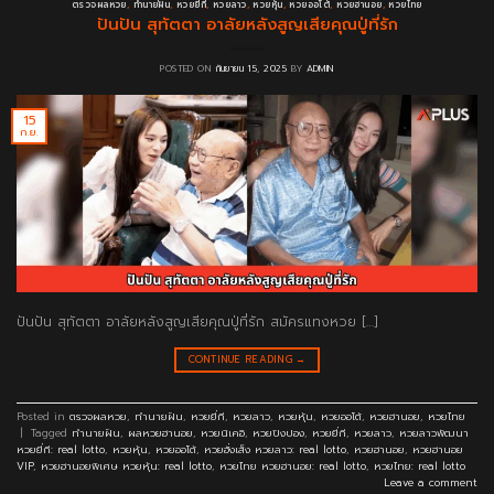
ตรวจผลหวย
,
ทำนายฝัน
,
หวยยี่กี
,
หวยลาว
,
หวยหุ้น
,
หวยออโต้
,
หวยฮานอย
,
หวยไทย
ปันปัน สุทัตตา อาลัยหลังสูญเสียคุณปู่ที่รัก
POSTED ON
กันยายน 15, 2025
BY
ADMIN
15
ก.ย.
ปันปัน สุทัตตา อาลัยหลังสูญเสียคุณปู่ที่รัก สมัครแทงหวย […]
CONTINUE READING
→
Posted in
ตรวจผลหวย
,
ทำนายฝัน
,
หวยยี่กี
,
หวยลาว
,
หวยหุ้น
,
หวยออโต้
,
หวยฮานอย
,
หวยไทย
|
Tagged
ทำนายฝัน
,
ผลหวยฮานอย
,
หวยนิเคอิ
,
หวยปิงปอง
,
หวยยี่กี
,
หวยลาว
,
หวยลาวพัฒนา
หวยยี่กี: real lotto
,
หวยหุ้น
,
หวยออโต้
,
หวยฮั่งเส็ง หวยลาว: real lotto
,
หวยฮานอย
,
หวยฮานอย
VIP
,
หวยฮานอยพิเศษ หวยหุ้น: real lotto
,
หวยไทย หวยฮานอย: real lotto
,
หวยไทย: real lotto
Leave a comment