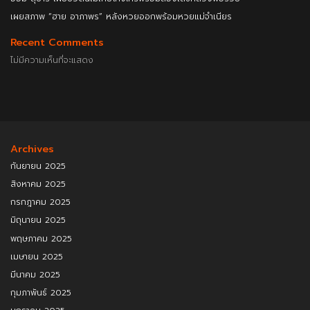
เผยสภาพ “ฮาย อาภาพร” หลังหวยออกพร้อมหวยแม่จำเนียร
Recent Comments
ไม่มีความเห็นที่จะแสดง
Archives
กันยายน 2025
สิงหาคม 2025
กรกฎาคม 2025
มิถุนายน 2025
พฤษภาคม 2025
เมษายน 2025
มีนาคม 2025
กุมภาพันธ์ 2025