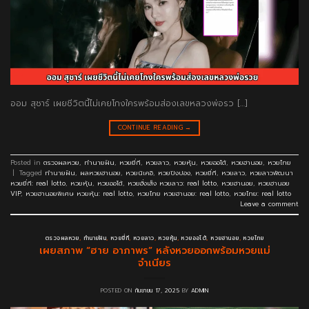
ออม สุชาร์ เผยชีวิตนี้ไม่เคยโกงใครพร้อมส่องเลขหลวงพ่อรว […]
CONTINUE READING
→
Posted in
ตรวจผลหวย
,
ทำนายฝัน
,
หวยยี่กี
,
หวยลาว
,
หวยหุ้น
,
หวยออโต้
,
หวยฮานอย
,
หวยไทย
|
Tagged
ทำนายฝัน
,
ผลหวยฮานอย
,
หวยนิเคอิ
,
หวยปิงปอง
,
หวยยี่กี
,
หวยลาว
,
หวยลาวพัฒนา
หวยยี่กี: real lotto
,
หวยหุ้น
,
หวยออโต้
,
หวยฮั่งเส็ง หวยลาว: real lotto
,
หวยฮานอย
,
หวยฮานอย
VIP
,
หวยฮานอยพิเศษ หวยหุ้น: real lotto
,
หวยไทย หวยฮานอย: real lotto
,
หวยไทย: real lotto
Leave a comment
ตรวจผลหวย
,
ทำนายฝัน
,
หวยยี่กี
,
หวยลาว
,
หวยหุ้น
,
หวยออโต้
,
หวยฮานอย
,
หวยไทย
เผยสภาพ “ฮาย อาภาพร” หลังหวยออกพร้อมหวยแม่
จำเนียร
POSTED ON
กันยายน 17, 2025
BY
ADMIN