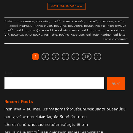
CONTINUE READING
→
Posted in
ตรวจผลหวย
,
ทำนายฝัน
,
หวยยี่กี
,
หวยลาว
,
หวยหุ้น
,
หวยออโต้
,
หวยฮานอย
,
หวยไทย
|
Tagged
ทำนายฝัน
,
ผลหวยฮานอย
,
หวยนิเคอิ
,
หวยปิงปอง
,
หวยยี่กี
,
หวยลาว
,
หวยลาวพัฒนา
หวยยี่กี: real lotto
,
หวยหุ้น
,
หวยออโต้
,
หวยฮั่งเส็ง หวยลาว: real lotto
,
หวยฮานอย
,
หวยฮานอย
VIP
,
หวยฮานอยพิเศษ หวยหุ้น: real lotto
,
หวยไทย หวยฮานอย: real lotto
,
หวยไทย: real lotto
Leave a comment
1
2
3
4
…
29
ค้นหา
ค้นหา
Recent Posts
เกรท สพล – อิน สาริน ประกาศยุติการทำงานร่วมกันพร้อมสถิติหวยออกบ่อย
ออม สุชาร์ พยายามข่มใจหลังถูกโซเชียลทำร้ายมานาน
โอ๊ต ปราโมทย์ เล่าประสบการณ์ติดเครดิตบูโร 18 บาท
ออม สุชาร์ เผยชีวิตนี้ไม่เคยโกงใครพร้อมส่องเลขหลวงพ่อรวย