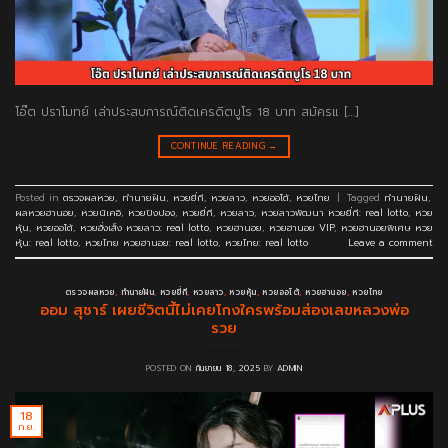
โอ๊ต ปราโมทย์ เล่าประสบการณ์ติดเครดิตบูโร 18 บาท สมัครแ […]
CONTINUE READING
→
Posted in
ตรวจผลหวย
,
ทำนายฝัน
,
หวยยี่กี
,
หวยลาว
,
หวยออโต้
,
หวยไทย
|
Tagged
ทำนายฝัน
,
ผลหวยฮานอย
,
หวยนิเคอิ
,
หวยปิงปอง
,
หวยยี่กี
,
หวยลาว
,
หวยลาวพัฒนา หวยยี่กี: real lotto
,
หวย
หุ้น
,
หวยออโต้
,
หวยฮั่งเส็ง หวยลาว: real lotto
,
หวยฮานอย
,
หวยฮานอย VIP
,
หวยฮานอยพิเศษ หวย
หุ้น: real lotto
,
หวยไทย หวยฮานอย: real lotto
,
หวยไทย: real lotto
Leave a comment
ตรวจผลหวย
,
ทำนายฝัน
,
หวยยี่กี
,
หวยลาว
,
หวยหุ้น
,
หวยออโต้
,
หวยฮานอย
,
หวยไทย
ออม สุชาร์ เผยชีวิตนี้ไม่เคยโกงใครพร้อมส่องเลขหลวงพ่อ
รวย
POSTED ON
กันยายน 18, 2025
BY
ADMIN
18
ก.ย.