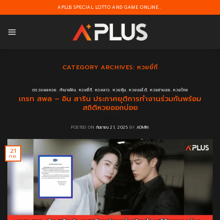
Skip
APLUS SPECIAL LOTTO AND GAME ONLINE...
to
content
CATEGORY ARCHIVES:
หวยยี่กี
ตรวจผลหวย
,
ทำนายฝัน
,
หวยยี่กี
,
หวยลาว
,
หวยหุ้น
,
หวยออโต้
,
หวยฮานอย
,
หวยไทย
เกรท สพล – อิน สาริน ประกาศยุติการทำงานร่วมกันพร้อม
สถิติหวยออกบ่อย
POSTED ON
กันยายน 21, 2025
BY
ADMIN
21
ก.ย.