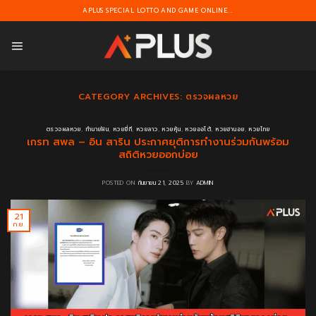
Skip
APLUS SPECIAL LOTTO AND GAME ONLINE...
to
content
CATEGORY ARCHIVES:
ตรวจผลหวย
ตรวจผลหวย
,
ทำนายฝัน
,
หวยยี่กี
,
หวยลาว
,
หวยหุ้น
,
หวยออโต้
,
หวยฮานอย
,
หวยไทย
เกรท สพล – อิน สาริน ประกาศยุติการทำงานร่วมกันพร้อม
สถิติหวยออกบ่อย
POSTED ON
กันยายน 21, 2025
BY
ADMIN
21
ก.ย.