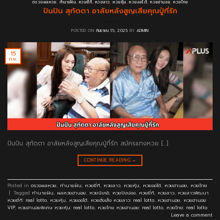
ตรวจผลหวย
,
ทำนายฝัน
,
หวยยี่กี
,
หวยลาว
,
หวยหุ้น
,
หวยออโต้
,
หวยฮานอย
,
หวยไทย
ปันปัน สุทัตตา อาลัยหลังสูญเสียคุณปู่ที่รัก
POSTED ON
กันยายน 15, 2025
BY
ADMIN
15
ก.ย.
ปันปัน สุทัตตา อาลัยหลังสูญเสียคุณปู่ที่รัก สมัครแทงหวย […]
CONTINUE READING
→
Posted in
ตรวจผลหวย
,
ทำนายฝัน
,
หวยยี่กี
,
หวยลาว
,
หวยหุ้น
,
หวยออโต้
,
หวยฮานอย
,
หวยไทย
|
Tagged
ทำนายฝัน
,
ผลหวยฮานอย
,
หวยนิเคอิ
,
หวยปิงปอง
,
หวยยี่กี
,
หวยลาว
,
หวยลาวพัฒนา
หวยยี่กี: real lotto
,
หวยหุ้น
,
หวยออโต้
,
หวยฮั่งเส็ง หวยลาว: real lotto
,
หวยฮานอย
,
หวยฮานอย
VIP
,
หวยฮานอยพิเศษ หวยหุ้น: real lotto
,
หวยไทย หวยฮานอย: real lotto
,
หวยไทย: real lotto
Leave a comment