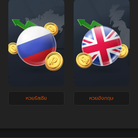
หวยรัสเซีย
หวยอังกฤษ