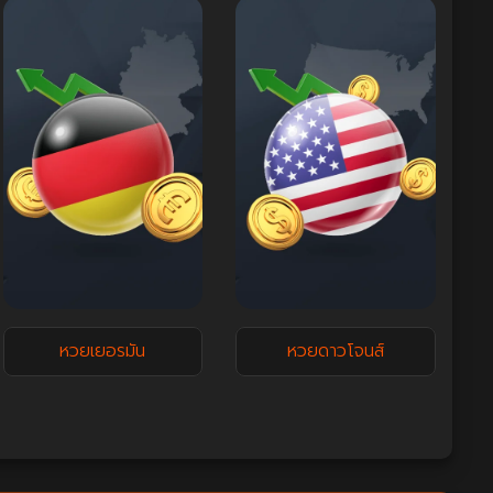
หวยเยอรมัน
หวยดาวโจนส์