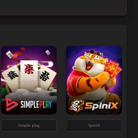
Simple play
SpinIX