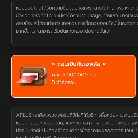
หวยออนไลน์ได้รับความนิยมอย่างแพร่หลายในไทย เพราะความสะด
ซื้อหวยที่เชื่อถือได้ วันนี้เราได้รวบรวมข้อมูลมาให้แล้ว บางเ
สอบข้อมูลนี้ก่อนทำการแทงหวยการซื้อหวยออนไลน์นั้นสะดวก รวดเ
มากขึ้น และสามารถเริ่มต้นแทงหวยได้อย่างมั่นใจ!
» ถอนเงินกับเอพลัส «
ถอน 5,000,000 ต่อวัน
ไม่จำกัดรอบ
APLUS
เราคือแพลตฟอร์มดิจิทัลที่ให้บริการซื้อหวยผ่านระบบอ
หวยมาเลย์, หวยออมสิน, และหวย ธ.ก.ส. ผ่านระบบที่สะดวกแ
ปัจจุบันช่วยให้ไม่ต้องจำกัดแค่การซื้อจากแผงลอตเตอรี่ เว็บแ