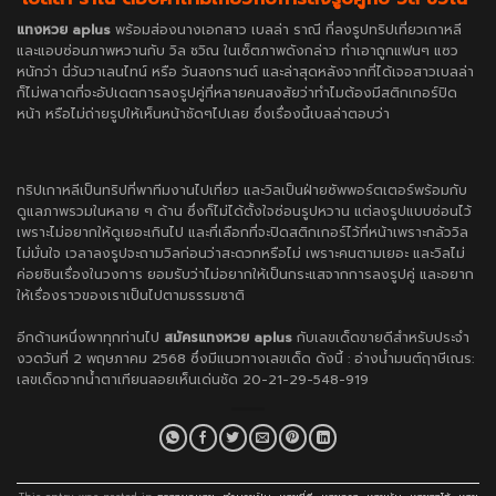
แทงหวย aplus
พร้อมส่องนางเอกสาว เบลล่า ราณี ที่ลงรูปทริปเที่ยวเกาหลี
และแอบซ่อนภาพหวานกับ วิล ชวิณ ในเซ็ตภาพดังกล่าว ทำเอาถูกแฟนๆ แซว
หนักว่า นี่วันวาเลนไทน์ หรือ วันสงกรานต์ และล่าสุดหลังจากที่ได้เจอสาวเบลล่า
ก็ไม่พลาดที่จะอัปเดตการลงรูปคู่ที่หลายคนสงสัยว่าทำไมต้องมีสติกเกอร์ปิด
หน้า หรือไม่ถ่ายรูปให้เห็นหน้าชัดๆไปเลย ซึ่งเรื่องนี้เบลล่าตอบว่า
ทริปเกาหลีเป็นทริปที่พาทีมงานไปเที่ยว และวิลเป็นฝ่ายซัพพอร์ตเตอร์พร้อมกับ
ดูแลภาพรวมในหลาย ๆ ด้าน ซึ่งก็ไม่ได้ตั้งใจซ่อนรูปหวาน แต่ลงรูปแบบซ่อนไว้
เพราะไม่อยากให้ดูเยอะเกินไป และที่เลือกที่จะปิดสติกเกอร์ไว้ที่หน้าเพราะกลัววิล
ไม่มั่นใจ เวลาลงรูปจะถามวิลก่อนว่าสะดวกหรือไม่ เพราะคนตามเยอะ และวิลไม่
ค่อยชินเรื่องในวงการ ยอมรับว่าไม่อยากให้เป็นกระแสจากการลงรูปคู่ และอยาก
ให้เรื่องราวของเราเป็นไปตามธรรมชาติ
อีกด้านหนึ่งพาทุกท่านไป
สมัคร
แทงหวย aplus
กับเลขเด็ดขายดีสำหรับประจำ
งวดวันที่ 2 พฤษภาคม 2568 ซึ่งมีแนวทางเลขเด็ด ดังนี้ : อ่างน้ำมนต์ฤาษีเณร:
เลขเด็ดจากน้ำตาเทียนลอยเห็นเด่นชัด 20-21-29-548-919