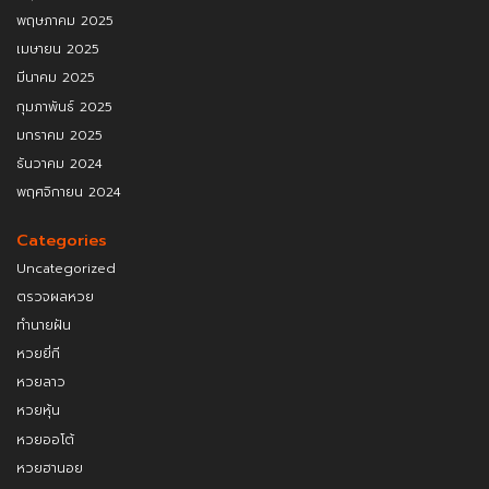
พฤษภาคม 2025
เมษายน 2025
มีนาคม 2025
กุมภาพันธ์ 2025
มกราคม 2025
ธันวาคม 2024
พฤศจิกายน 2024
Categories
Uncategorized
ตรวจผลหวย
ทำนายฝัน
หวยยี่กี
หวยลาว
หวยหุ้น
หวยออโต้
หวยฮานอย