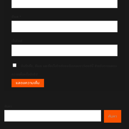
อีเมล
*
เว็บไซต์
บันทึกชื่อ, อีเมล และชื่อเว็บไซต์ของฉันบนเบราว์เซอร์นี้ สำหรับการแสดง
ความเห็นครั้งถัดไป
ค้นหา
ค้นหา