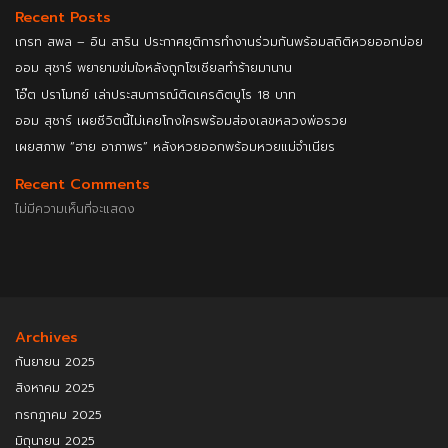
Recent Posts
เกรท สพล – อิน สาริน ประกาศยุติการทำงานร่วมกันพร้อมสถิติหวยออกบ่อย
ออม สุชาร์ พยายามข่มใจหลังถูกโซเชียลทำร้ายมานาน
โอ๊ต ปราโมทย์ เล่าประสบการณ์ติดเครดิตบูโร 18 บาท
ออม สุชาร์ เผยชีวิตนี้ไม่เคยโกงใครพร้อมส่องเลขหลวงพ่อรวย
เผยสภาพ “ฮาย อาภาพร” หลังหวยออกพร้อมหวยแม่จำเนียร
Recent Comments
ไม่มีความเห็นที่จะแสดง
Archives
กันยายน 2025
สิงหาคม 2025
กรกฎาคม 2025
มิถุนายน 2025