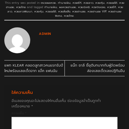
This entry was posted in
ตรวจผลหวย
,
ทำนายฝัน
,
หวยยี่กี
,
หวยลาว
,
หวยหุ้น
,
หวยออโต้
,
หวย
ฮานอย
,
หวยไทย
and tagged
ทำนายฝัน
,
ผลหวยฮานอย
,
หวยนิเคอิ
,
หวยปิงปอง
,
หวยยี่กี
,
หวย
ลาว
,
หวยลาวพัฒนา
,
หวยหุ้น
,
หวยออโต้
,
หวยฮั่งเส็ง
,
หวยฮานอย
,
หวยฮานอย VIP
,
หวยฮานอย
พิเศษ
,
หวยไทย
.
ADMIN
แพท KLEAR คลอดลูกสาวคนแรกรับปี
แน็ก ชาลี ชี้ยุติบทบาทกับผู้จัดพร้อม
ใหม่พร้อมเลขเด็ดจาก แจ็ค แฟนฉัน
ส่องเลขเด็ดเลขปฏิทินจีน
ใส่ความเห็น
อีเมลของคุณจะไม่แสดงให้คนอื่นเห็น
ช่องข้อมูลจำเป็นถูกทำ
เครื่องหมาย
*
ความเห็น
*