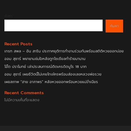
ค้นหา
ค้นหา
Recent Posts
เกรท สพล – อิน สาริน ประกาศยุติการทำงานร่วมกันพร้อมสถิติหวยออกบ่อย
ออม สุชาร์ พยายามข่มใจหลังถูกโซเชียลทำร้ายมานาน
โอ๊ต ปราโมทย์ เล่าประสบการณ์ติดเครดิตบูโร 18 บาท
ออม สุชาร์ เผยชีวิตนี้ไม่เคยโกงใครพร้อมส่องเลขหลวงพ่อรวย
เผยสภาพ “ฮาย อาภาพร” หลังหวยออกพร้อมหวยแม่จำเนียร
Recent Comments
ไม่มีความเห็นที่จะแสดง