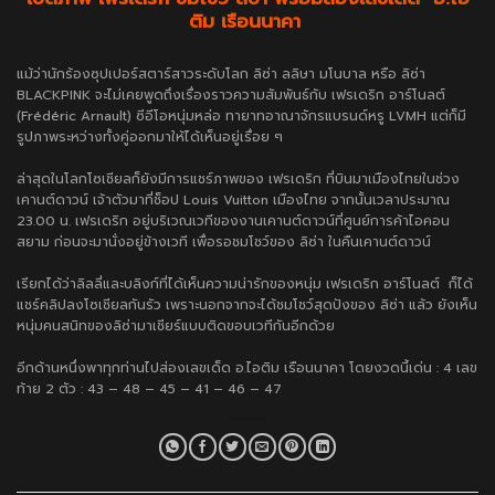
ติม เรือนนาคา
แม้ว่านักร้องซุปเปอร์สตาร์สาวระดับโลก ลิซ่า ลลิษา มโนบาล หรือ ลิซ่า
BLACKPINK จะไม่เคยพูดถึงเรื่องราวความสัมพันธ์กับ เฟรเดริก อาร์โนลต์
(Frédéric Arnault) ซีอีโอหนุ่มหล่อ ทายาทอาณาจักรแบรนด์หรู LVMH แต่ก็มี
รูปภาพระหว่างทั้งคู่ออกมาให้ได้เห็นอยู่เรื่อย ๆ
ล่าสุดในโลกโซเชียลก็ยังมีการแชร์ภาพของ เฟรเดริก ที่บินมาเมืองไทยในช่วง
เคานต์ดาวน์ เจ้าตัวมาที่ช็อป Louis Vuitton เมืองไทย จากนั้นเวลาประมาณ
23.00 น. เฟรเดริก อยู่บริเวณเวทีของงานเคานต์ดาวน์ที่ศูนย์การค้าไอคอน
สยาม ก่อนจะมานั่งอยู่ข้างเวที เพื่อรอชมโชว์ของ ลิซ่า ในคืนเคานต์ดาวน์
เรียกได้ว่าลิลลี่และบลิงก์ที่ได้เห็นความน่ารักของหนุ่ม เฟรเดริก อาร์โนลต์ ก็ได้
แชร์คลิปลงโซเชียลกันรัว เพราะนอกจากจะได้ชมโชว์สุดปังของ ลิซ่า แล้ว ยังเห็น
หนุ่มคนสนิทของลิซ่ามาเชียร์แบบติดขอบเวทีกันอีกด้วย
อีกด้านหนึ่งพาทุกท่านไปส่องเลขเด็ด อ.ไอติม เรือนนาคา โดยงวดนี้เด่น : 4 เลข
ท้าย 2 ตัว :
43 – 48 – 45 – 41 – 46 – 47