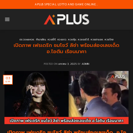
Skip
APLUS SPECIAL LOTTO AND GAME ONLINE...
to
content
ตรวจผลหวย
,
ทำนายฝัน
,
หวยยี่กี
,
หวยลาว
,
หวยหุ้น
,
หวยออโต้
,
หวยฮานอย
,
หวยไทย
เปิดภาพ เฟรเดริก ชมโชว์ ลิซ่า พร้อมส่องเลขเด็ด
อ.ไอติม เรือนนาคา
POSTED ON
มกราคม 3, 2025
BY
ADMIN
03
ม.ค.
เปิดภาพ เฟรเดริก ชมโชว์ ลิซ่า พร้อมส่องเลขเด็ด อ.ไอ