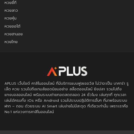
หวยยี่กี
หวยลาว
หวยหุ้น
หวยออโต้
หวยฮานอย
หวยไทย
APLUS
เว็บไซต์ คาสิโนออนไลน์ ที่มีบริการแบบฟูลเซอวิส ไม่ว่าจะเป็น บาคาร่า รู
เล็ต หวย รวมไปถึงเกมส์ยอดนิยมอย่าง สล็อตออนไลน์ ยิงปลา รวมไปถึง
แทงบอลออนไลน์ พร้อมระบบถ่ายทอดสดตลอด 24 ชั่วโมง เล่นทุกที่ ทุกเวลา
เล่นได้ครบทั้ง iOs หรือ Android รวมไประบบปฏิบัติการอื่นๆ ที่มาพร้อมระบบ
ฝาก – ถอน ด้วยระบบ AI Smart เล่นง่ายไม่มีสะดุด ที่เดียวเท่านั้น เพราะเราคือ
No.1 แห่งวงการคาสิโนออนไลน์